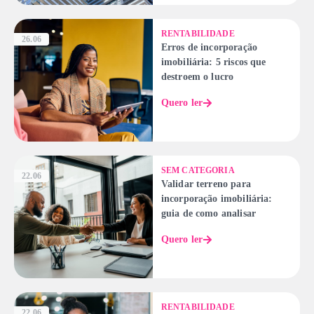
RENTABILIDADE
26.06
Erros de incorporação
imobiliária: 5 riscos que
destroem o lucro
Quero ler
SEM CATEGORIA
22.06
Validar terreno para
incorporação imobiliária:
guia de como analisar
Quero ler
RENTABILIDADE
22.06