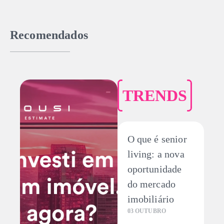
Recomendados
RENDS
DEC
que é senior
Conheç
ving: a nova
Housi 
25 ABRIL
ortunidade
Quem viv
 mercado
Housi A
obiliário
ambiente 
OUTUBRO
aconcheg