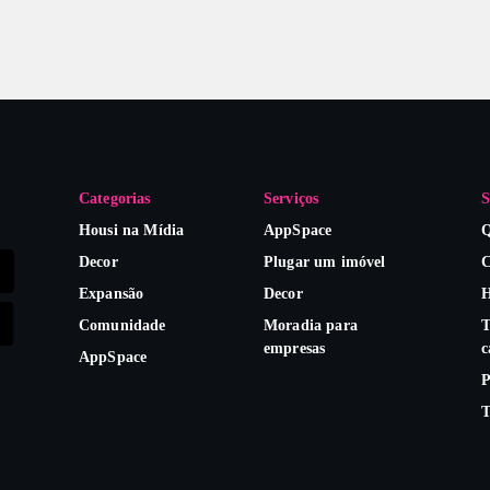
Categorias
Serviços
S
Housi na Mídia
AppSpace
Q
Decor
Plugar um imóvel
C
Expansão
Decor
H
Comunidade
Moradia para
T
empresas
c
AppSpace
P
T