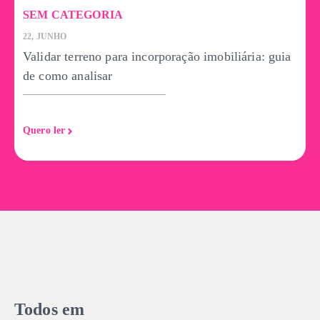
SEM CATEGORIA
22, JUNHO
7
Validar terreno para incorporação imobiliária: guia
A
de como analisar
Quero ler
Q
Todos em