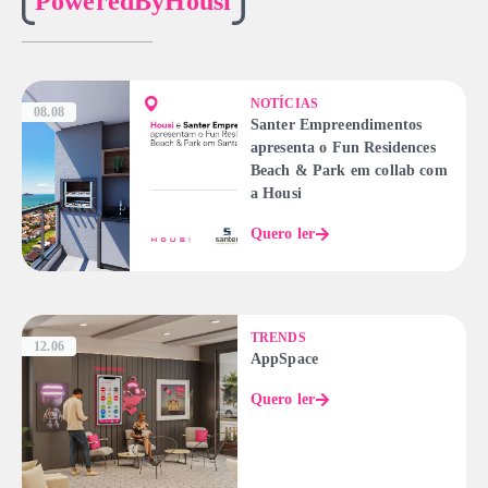
PoweredByHousi
NOTÍCIAS
08.08
Santer Empreendimentos
apresenta o Fun Residences
Beach & Park em collab com
a Housi
Quero ler
TRENDS
12.06
AppSpace
Quero ler