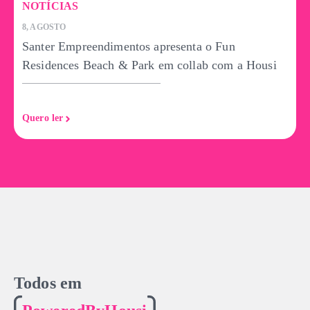
NOTÍCIAS
1
8, AGOSTO
Santer Empreendimentos apresenta o Fun
Residences Beach & Park em collab com a Housi
S
Quero ler
Q
Todos em